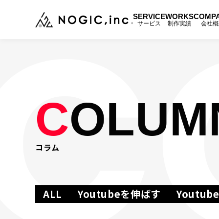
SERVICE
WORKS
COMP
サービス
制作実績
会社概
トップ
TOP
サービス
SERVICE
C
OLUM
制作事例
WORKS
コラム
会社概要
COMPANY
メンバー
MEMBER
ALL
Youtubeを伸ばす
Youtu
ニュース
NEWS