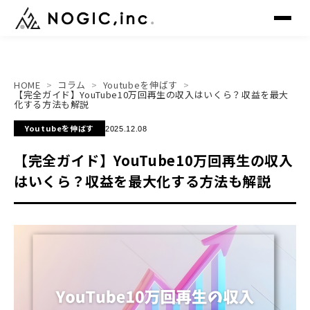
HOME
コラム
Youtubeを伸ばす
▸
トップ
TOP
【完全ガイド】YouTube10万回再生の収入はいくら？収益を最大
化する方法も解説
▸
Youtubeを伸ばす
サービス
2025.12.08
SERVICE
【完全ガイド】YouTube10万回再生の収入
▸
制作事例
WORKS
はいくら？収益を最大化する方法も解説
▸
会社概要
COMPANY
▸
メンバー
MEMBER
▸
ニュース
NEWS