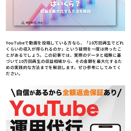
▸
コラム
COLUMN
▸
採用情報
RECRUIT
YouTubeで動画を投稿している方なら、「10万回再生でどれ
▸
資料請求
DOWNLOAD
くらいの収入が得られるのか」という疑問を一度は持ったこ
とがあるでしょう。この記事では、実際のデータと経験に基
づいて10万回再生の収益相場から、その金額を最大化するた
▸
お問い合わせ
CONTACT
めの実践的な方法までを解説します。ぜひ参考にしてみてく
ださい。