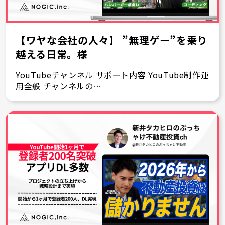
▸
コラム
COLUMN
【ワヤな会社の人々】 ”無理ゲー”を乗り
▸
採用情報
RECRUIT
越える日常。様
YouTubeチャンネル サポート内容 YouTube制作運
▸
資料請求
DOWNLOAD
用全般 チャンネルの…
▸
お問い合わせ
CONTACT