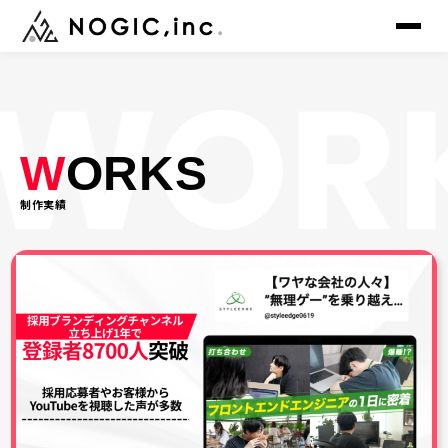
▸
トップ
TOP
W
ORKS
▸
サービス
SERVICE
制作実績
▸
制作事例
WORKS
▸
会社概要
COMPANY
▸
メンバー
MEMBER
▸
ニュース
NEWS