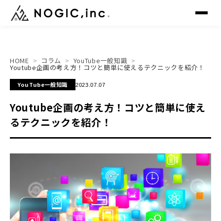
HOME
コラム
YouTube一般知識
▸
トップ
TOP
Youtube企画の考え方！コツと簡単に使えるテクニックを紹介！
YouTube一般知識
2023.07.07
▸
サービス
SERVICE
Youtube企画の考え方！コツと簡単に使え
るテクニックを紹介！
▸
制作事例
WORKS
▸
会社概要
COMPANY
▸
メンバー
MEMBER
▸
ニュース
NEWS