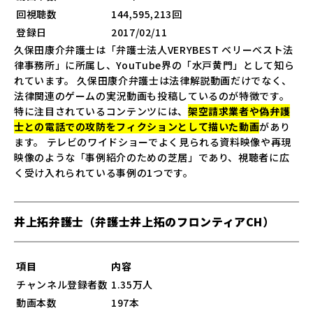
回視聴数
144,595,213回
登録日
2017/02/11
久保田康介弁護士は「弁護士法人VERYBEST ベリーベスト法
律事務所」に所属し、YouTube界の「水戸黄門」として知ら
れています。 久保田康介弁護士は法律解説動画だけでなく、
法律関連のゲームの実況動画も投稿しているのが特徴です。
特に注目されているコンテンツには、
架空請求業者や偽弁護
士との電話での攻防をフィクションとして描いた動画
があり
ます。 テレビのワイドショーでよく見られる資料映像や再現
映像のような「事例紹介のための芝居」であり、視聴者に広
く受け入れられている事例の1つです。
井上拓弁護士（弁護士井上拓のフロンティアCH）
項目
内容
チャンネル登録者数
1.35万人
動画本数
197本