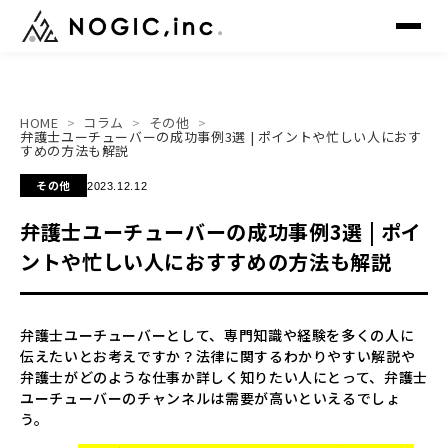
HOME
コラム
その他
▸
トップ
TOP
弁護士ユーチューバーの成功事例3選 | ポイントや忙しい人におす
すめの方法も解説
▸
その他
2023.12.12
サービス
SERVICE
弁護士ユーチューバーの成功事例3選 | ポイ
▸
制作事例
WORKS
ントや忙しい人におすすめの方法も解説
▸
会社概要
COMPANY
弁護士ユーチューバーとして、専門知識や経験を多くの人に
伝えたいとお考えですか？法律に関するわかりやすい解説や
▸
メンバー
MEMBER
弁護士がどのような仕事か詳しく知りたい人にとって、弁護士
ユーチューバーのチャンネルは需要が高いといえるでしょ
う。
▸
ニュース
NEWS