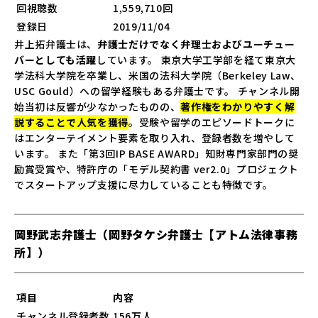
回視聴数
1,559,710回
登録日
2019/11/04
井上拓弁護士は、
弁護士だけでなく弁理士およびユーチュー
バーとしても活躍
しています。 東京大学工学部を経て東京大
学法科大学院を卒業し、米国の法科大学院（Berkeley Law、
USC Gould）への留学経験もある弁護士です。 チャンネル開
始当初は反響が少なかったものの、
著作権をわかりやすく解
説することで人気を獲得
。受験や留学のエピソードトークに
はエンターテイメント要素を取り入れ、登録者数を増やして
います。 また「第3回IP BASE AWARD」知財専門家部門の奨
励賞受賞や、特許庁の「モデル契約書 ver2.0」プロジェクト
でスタートアップ支援に尽力していることも特徴です。
岡野武志弁護士（岡野タケシ弁護士【アトム法律事務
所】）
項目
内容
チャンネル登録者数
156万人