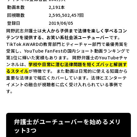
動画本数
2,191本
回視聴数
2,595,502,457回
登録日
2019/06/05
岡野武志弁護士は
大人から子供まで法律を楽しく学べるコン
テンツを提供する、お笑い系社会派ユーチューバー
です。
TikTok AWARDの教育部門とティーチャー部門で最優秀賞を
受賞し、YouTube FanFestの国内ショート動画ランキングで
第1位に輝いた実績もあります。 岡野弁護士のYouTubeチャ
ンネルは、
学校や日常に潜む法律問題を短くズバッと解説す
るスタイル
が特徴です。 また動画は日常的に使える知識から
重要な法律まで幅広くカバーしています。法律とエンターテ
イメントの融合が視聴者に広く受け入れられている事例で
す。
弁護士がユーチューバーを始めるメリ
ット3つ