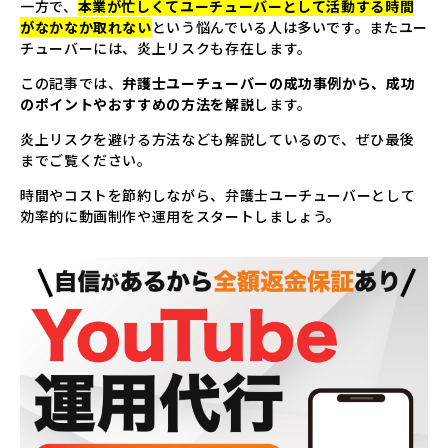
一方で、
本業が忙しくてユーチューバーとして活動する時間
がなかなか取れない
という悩んでいる人は多いです。またユー
▸
コラム
COLUMN
チューバーには、炎上リスクも存在します。
この記事では、
弁護士ユーチューバーの成功事例から、成功
▸
採用情報
RECRUIT
のポイントやおすすめの方法を解説
します。
炎上リスクを避ける方法なども解説しているので、ぜひ最後
▸
までご覧ください。
資料請求
DOWNLOAD
時間やコストを節約しながら、弁護士ユーチューバーとして
効率的に動画制作や運用をスタートしましょう。
▸
お問い合わせ
CONTACT