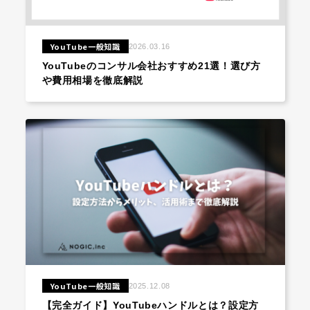
▸
コラム
COLUMN
YouTube一般知識
2026.03.16
YouTubeのコンサル会社おすすめ21選！選び方
▸
採用情報
RECRUIT
や費用相場を徹底解説
▸
資料請求
DOWNLOAD
▸
お問い合わせ
CONTACT
YouTube一般知識
2025.12.08
【完全ガイド】YouTubeハンドルとは？設定方