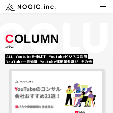
▸
トップ
TOP
C
OLUMN
▸
コラム
サービス
SERVICE
ALL
Youtubeを伸ばす
Youtubeビジネス活用
YouTube一般知識
Youtube運用業者選び
その他
▸
制作事例
WORKS
▸
会社概要
COMPANY
▸
メンバー
MEMBER
▸
ニュース
NEWS