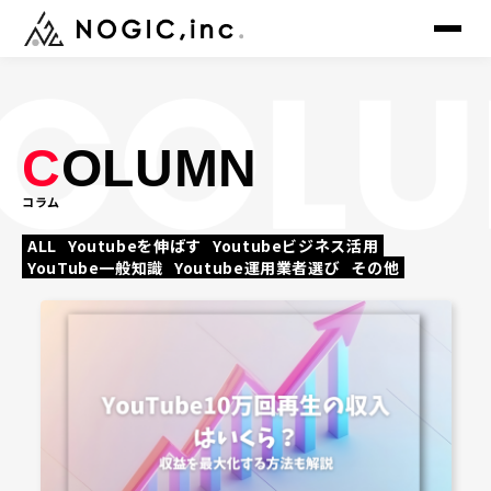
▸
トップ
TOP
C
OLUMN
▸
コラム
サービス
SERVICE
ALL
Youtubeを伸ばす
Youtubeビジネス活用
YouTube一般知識
Youtube運用業者選び
その他
▸
制作事例
WORKS
▸
会社概要
COMPANY
▸
メンバー
MEMBER
▸
ニュース
NEWS