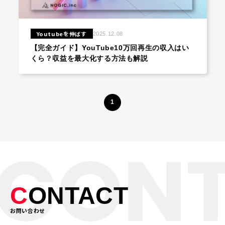
▸
コラム
COLUMN
Youtubeを伸ばす
2025.12.08
【完全ガイド】YouTube10万回再生の収入はい
▸
採用情報
RECRUIT
くら？収益を最大化する方法も解説
▸
資料請求
DOWNLOAD
1
▸
お問い合わせ
CONTACT
C
ONTACT
お問い合わせ