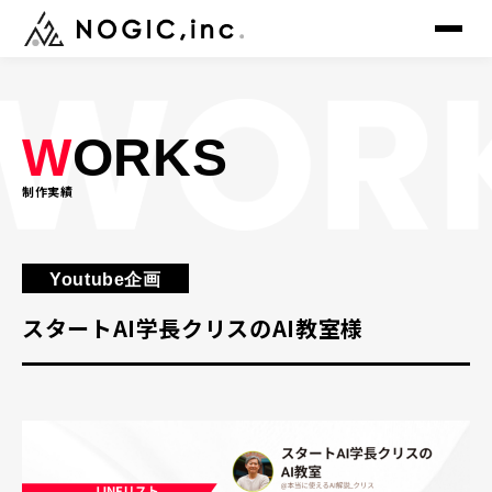
▸
W
ORKS
トップ
TOP
制作実績
▸
サービス
SERVICE
▸
制作事例
WORKS
Youtube企画
スタートAI学長クリスのAI教室様
▸
会社概要
COMPANY
▸
メンバー
MEMBER
▸
ニュース
NEWS