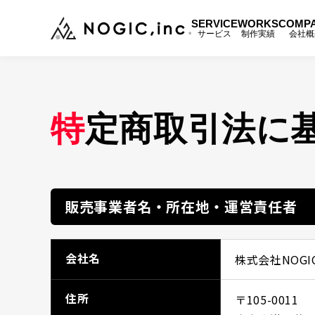
SERVICE
WORKS
COMP
サービス
制作実績
会社概
トップ
TOP
特
定商取引法に
サービス
SERVICE
制作事例
WORKS
販売事業者名・所在地・運営責任者
会社概要
COMPANY
会社名
株式会社NOGI
メンバー
MEMBER
住所
〒105-0011
ニュース
NEWS