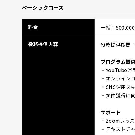
ベーシックコース
料金
一括：500,0
役務提供内容
役務提供期間：
プログラム提
・YouTube
・オンライン
・SNS運用ス
・案件獲得に
サポート
・Zoomレッス
・テキストチ