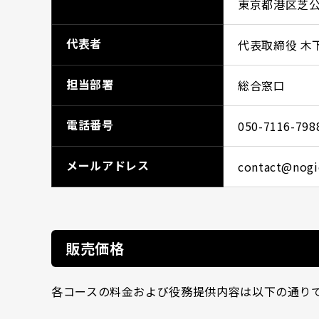
東京都港区芝公
コラム
COLUMN
代表者
代表取締役 木
採用情報
RECRUIT
担当部署
総合窓口
資料請求
DOWNLOAD
電話番号
050-7116-798
お問い合わせ
CONTACT
メールアドレス
contact@nogic
販売価格
各コースの料金および役務提供内容は以下の通り