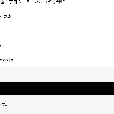
園１丁目３－５ バルコ御成門8F
下 泰成
8
.co.jp
です。