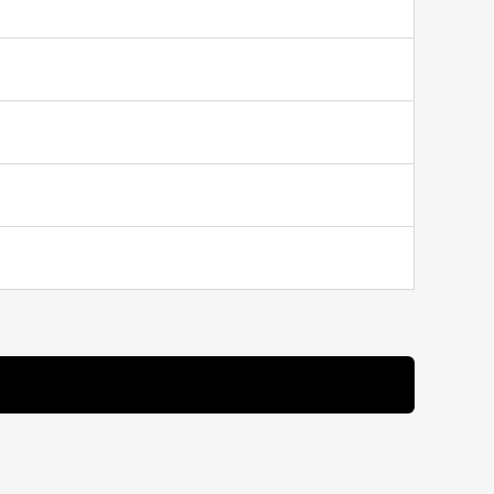
▸
▸
▸
▸