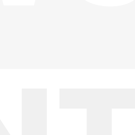
▸
▸
▸
▸